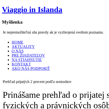
Viaggio in Islanda
Myšlienka
Je nepremožiteľná sila pravdy ak je vyzbrojená svetlom poznania.
HOME
AKTUALITY
O NÁS
PRE ŽIADATEĽOV
NA STIAHNUTIE
KONTAKT
AKO NÁS PODPORIŤ
Prehľad prijatých 2 percent podľa seniorátov
Prinášame prehľad o prijatej
fyzických a právnických osô