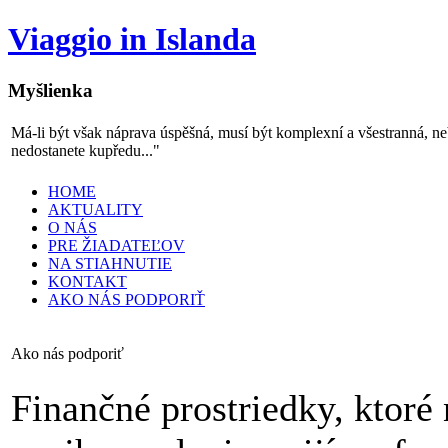
Viaggio in Islanda
Myšlienka
Má-li být však náprava úspěšná, musí být komplexní a všestranná, n
nedostanete kupředu..."
HOME
AKTUALITY
O NÁS
PRE ŽIADATEĽOV
NA STIAHNUTIE
KONTAKT
AKO NÁS PODPORIŤ
Ako nás podporiť
Finančné prostriedky, ktoré 