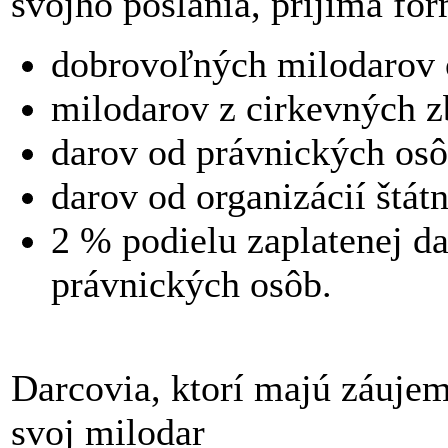
svojho poslania, prijíma
dobrovoľných milodarov o
milodarov z cirkevných z
darov od právnických osô
darov od organizácií štát
2 % podielu zaplatenej da
právnických osôb.
Darcovia, ktorí majú záuje
svoj milodar